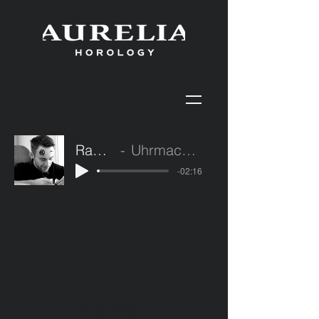
Radiobeitrag
Uhrmacher im Waldviertel
-02:16
Instagram